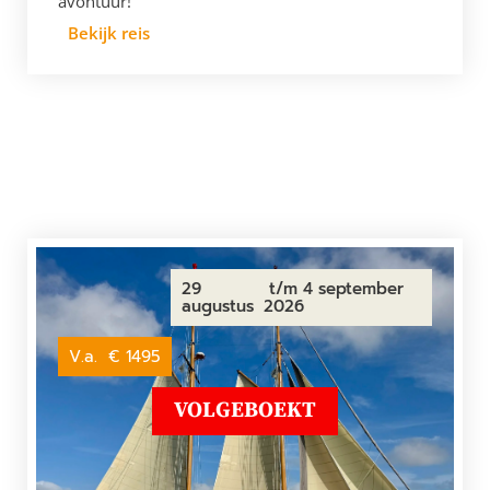
avontuur!
Bekijk reis
29
t/m 4 september
augustus
2026
V.a.
€ 1495
VOLGEBOEKT