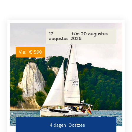
17
t/m 20 augustus
augustus
2026
V.a.
€ 590
4 dagen
Oostzee