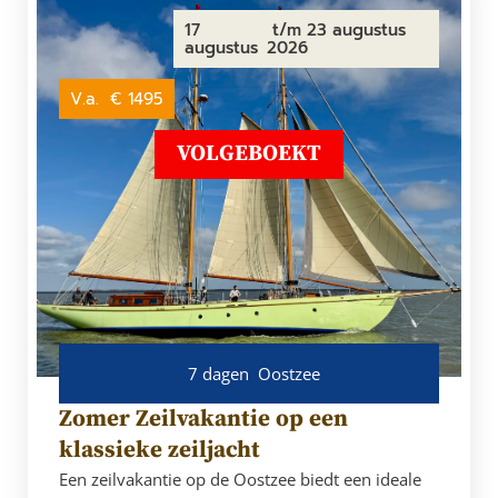
17
t/m 23 augustus
augustus
2026
V.a.
€ 1495
VOLGEBOEKT
7 dagen
Oostzee
Zomer Zeilvakantie op een
klassieke zeiljacht
Een zeilvakantie op de Oostzee biedt een ideale