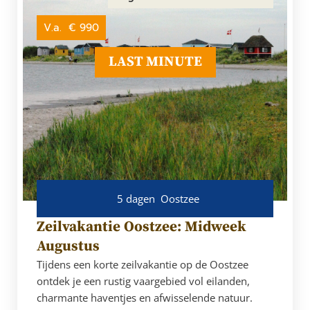
V.a.
€ 990
LAST MINUTE
5 dagen
Oostzee
Zeilvakantie Oostzee: Midweek
Augustus
Tijdens een korte zeilvakantie op de Oostzee
ontdek je een rustig vaargebied vol eilanden,
charmante haventjes en afwisselende natuur.