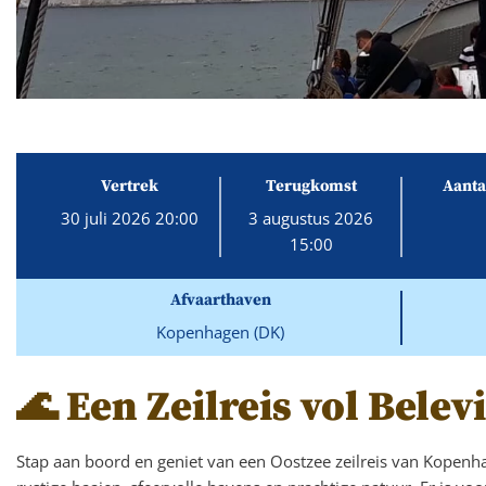
Vertrek
Terugkomst
Aanta
30 juli 2026 20:00
3 augustus 2026
15:00
Afvaarthaven
Kopenhagen (DK)
🌊 Een Zeilreis vol Belev
Stap aan boord en geniet van een Oostzee zeilreis van Kopen