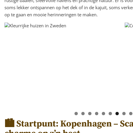
rustige baaien, sfeervolle havens en prachtige natuur. Er is voo
soms lekker ontspannen op het dek of in de kajuit, soms verk
op te gaan en mooie herinneringen te maken.
🏙 Startpunt: Kopenhagen – Sc