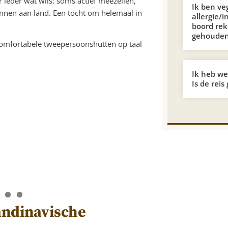
r ieder wat wils: soms actief meezeilen,
Ik ben ve
ennen aan land. Een tocht om helemaal in
allergie/i
boord re
gehoude
Ik heb wei
Is de reis
andinavische