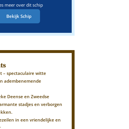
es meer over dit schip
Bekijk Schip
ts
t – spectaculaire witte
n en adembenemende
ieke Deense en Zweedse
armante stadjes en verborgen
ekken.
ezeilen in een vriendelijke en
r