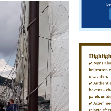
Le
Highligh
✔️ Møns Klin
krijtrotse
uitzichten.
✔️ Authent
havens – ch
parels ontd
✔️ Actief me
relaxte sfee