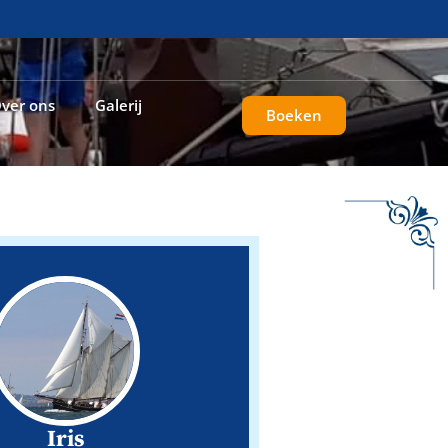
ver ons
Galerij
Boeken
Iris