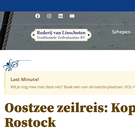
Schepen
Last Minute!
Wil je nog mee met deze reis? Boek een van de laatste plaatsen. VOL
Oostzee zeilreis: K
Rostock