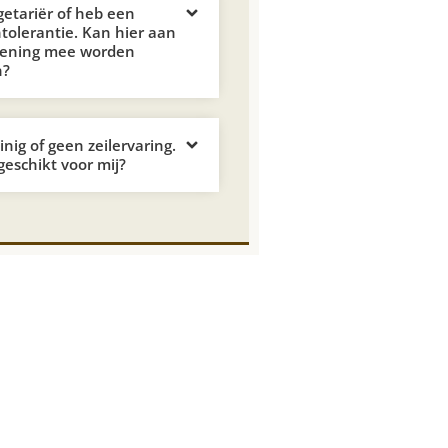
getariër of heb een
ntolerantie. Kan hier aan
kening mee worden
n?
nig of geen zeilervaring.
 geschikt voor mij?