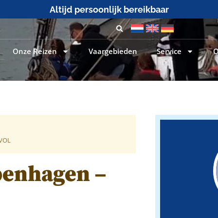
25+ jaar zeilervaring
Onze Reizen
Vaargebieden
Service
O
=VOL
openhagen –