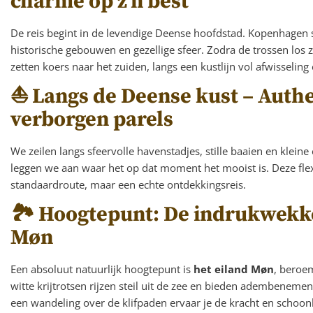
charme op z’n best
De reis begint in de levendige Deense hoofdstad. Kopenhagen s
historische gebouwen en gezellige sfeer. Zodra de trossen los z
zetten koers naar het zuiden, langs een kustlijn vol afwisseling
⛵ Langs de Deense kust – Auth
verborgen parels
We zeilen langs sfeervolle havenstadjes, stille baaien en klein
leggen we aan waar het op dat moment het mooist is. Deze flexi
standaardroute, maar een echte ontdekkingsreis.
🏞 Hoogtepunt: De indrukwekke
Møn
Een absoluut natuurlijk hoogtepunt is
het eiland Møn
, beroe
witte krijtrotsen rijzen steil uit de zee en bieden adembenemen
een wandeling over de klifpaden ervaar je de kracht en schoon