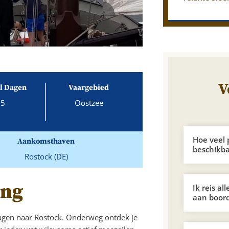
V
l Dagen
Vaargebied
5
Oostzee
Hoe veel 
Aankomsthaven
beschikb
Rostock (DE)
ing
Ik reis al
aan boord
hagen naar Rostock. Onderweg ontdek je