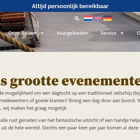
Altijd persoonlijk bereikbaar
Onze Reizen
Vaargebieden
Service
O
ns grootte evenement
 mogelijkheid om een dagtocht op een traditioneel zeilschip (b
je medewerkers of goede klanten? Breng een dag door aan boord.
, wij maken het graag mogelijk.
alle rust genieten van het fantastische uitzicht of een handje hel
uit de hele wereld. Slechts een paar keer per jaar komen al deze 