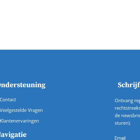
ndersteuning
Schrij
Contact
Ontvang reg
rechtstreeks
Veelgestelde Vragen
de newsbrie
Klantenervaringen
sturen).
avigatie