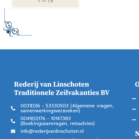
1
—
73
Rederij van Linschoten
O
Traditionele Zeilvakanties BV
0031(0)6 - 53330503 (Algemene vragen,
samenwerkingsverzoeken)
0049(0)176 - 10147383
(Boekingsaanvragen, reisadvies)
info@rederijvanlinschoten.nl
N