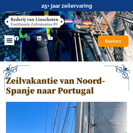
25+ jaar zeilervaring
Boeken
Zeilvakantie van Noord-
Spanje naar Portugal