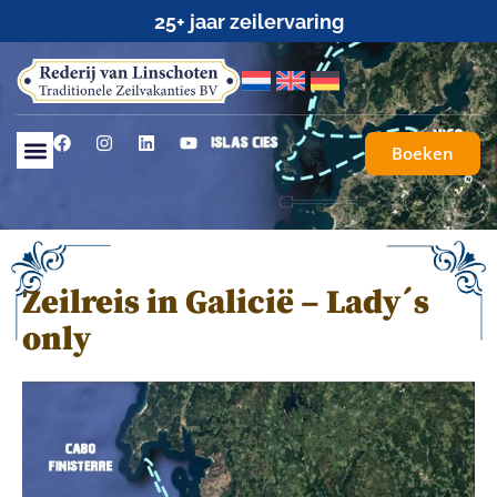
25+ jaar zeilervaring
Boeken
Zeilreis in Galicië – Lady´s
only