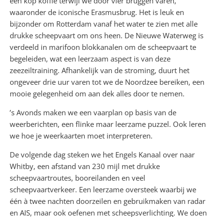
een kop koffie terwijl we door vier bruggen varen,
waaronder de iconische Erasmusbrug. Het is leuk en
bijzonder om Rotterdam vanaf het water te zien met alle
drukke scheepvaart om ons heen. De Nieuwe Waterweg is
verdeeld in marifoon blokkanalen om de scheepvaart te
begeleiden, wat een leerzaam aspect is van deze
zeezeiltraining. Afhankelijk van de stroming, duurt het
ongeveer drie uur varen tot we de Noordzee bereiken, een
mooie gelegenheid om aan dek alles door te nemen.
’s Avonds maken we een vaarplan op basis van de
weerberichten, een flinke maar leerzame puzzel. Ook leren
we hoe je weerkaarten moet interpreteren.
De volgende dag steken we het Engels Kanaal over naar
Whitby, een afstand van 230 mijl met drukke
scheepvaartroutes, booreilanden en veel
scheepvaartverkeer. Een leerzame oversteek waarbij we
één à twee nachten doorzeilen en gebruikmaken van radar
en AIS, maar ook oefenen met scheepsverlichting. We doen