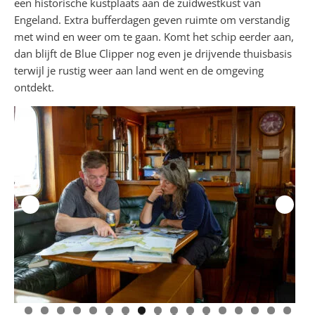
een historische kustplaats aan de zuidwestkust van
Engeland. Extra bufferdagen geven ruimte om verstandig
met wind en weer om te gaan. Komt het schip eerder aan,
dan blijft de Blue Clipper nog even je drijvende thuisbasis
terwijl je rustig weer aan land went en de omgeving
ontdekt.