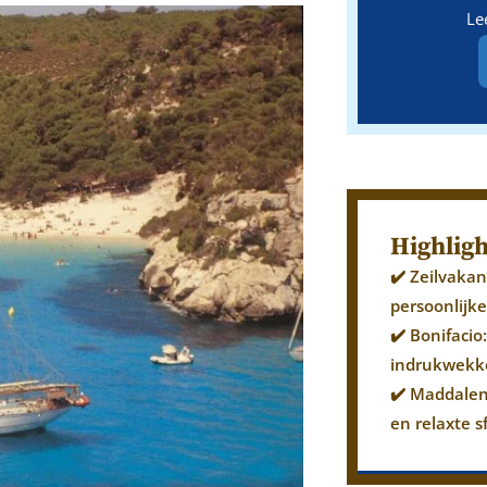
Le
Highligh
✔️ Zeilvaka
persoonlijke
✔️ Bonifaci
indrukwekke
✔️ Maddalen
en relaxte s