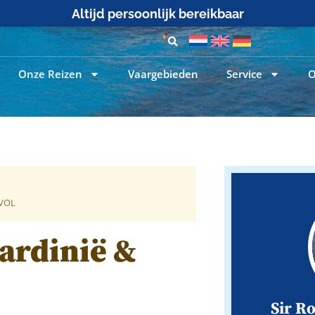
25+ jaar zeilervaring
Onze Reizen
Vaargebieden
Service
O
=VOL
ardinië &
Sir R