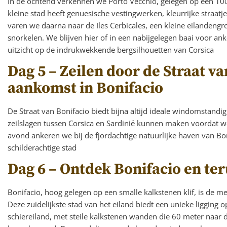
In de ochtend verkennen we Porto Vecchio, gelegen op een 10
kleine stad heeft genuesische vestingwerken, kleurrijke straat
varen we daarna naar de Iles Cerbicales, een kleine eilandengr
snorkelen. We blijven hier of in een nabijgelegen baai voor an
uitzicht op de indrukwekkende bergsilhouetten van Corsica
Dag 5 – Zeilen door de Straat v
aankomst in Bonifacio
De Straat van Bonifacio biedt bijna altijd ideale windomstan
zeilslagen tussen Corsica en Sardinië kunnen maken voordat we
avond ankeren we bij de fjordachtige natuurlijke haven van B
schilderachtige stad
Dag 6 – Ontdek Bonifacio en ter
Bonifacio, hoog gelegen op een smalle kalkstenen klif, is de 
Deze zuidelijkste stad van het eiland biedt een unieke ligging
schiereiland, met steile kalkstenen wanden die 60 meter naar d