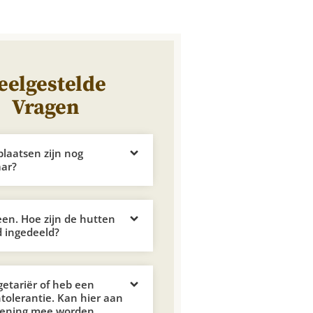
eelgestelde
Vragen
plaatsen zijn nog
aar?
leen. Hoe zijn de hutten
 ingedeeld?
getariër of heb een
ntolerantie. Kan hier aan
kening mee worden