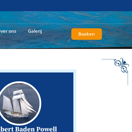
ver ons
Galerij
Boeken
obert Baden Powell