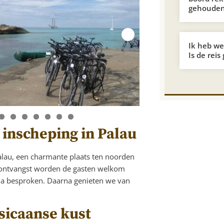
gehoude
Ik heb wei
Is de reis
 inscheping in Palau
alau, een charmante plaats ten noorden
neontvangst worden de gasten welkom
ma besproken. Daarna genieten we van
rsicaanse kust