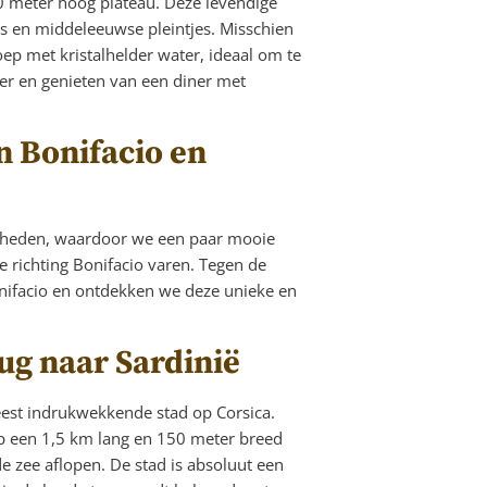
0 meter hoog plateau. Deze levendige
jes en middeleeuwse pleintjes. Misschien
oep met kristalhelder water, ideaal om te
ker en genieten van een diner met
an Bonifacio en
digheden, waardoor we een paar mooie
 richting Bonifacio varen. Tegen de
onifacio en ontdekken we deze unieke en
ug naar Sardinië
meest indrukwekkende stad op Corsica.
 op een 1,5 km lang en 150 meter breed
e zee aflopen. De stad is absoluut een