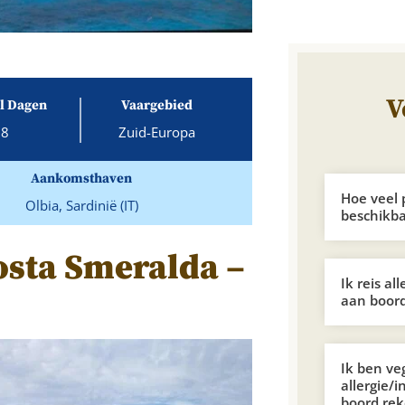
V
l Dagen
Vaargebied
8
Zuid-Europa
Aankomsthaven
Hoe veel 
Olbia, Sardinië (IT)
beschikb
osta Smeralda –
Ik reis al
aan boord
Ik ben ve
allergie/i
boord re