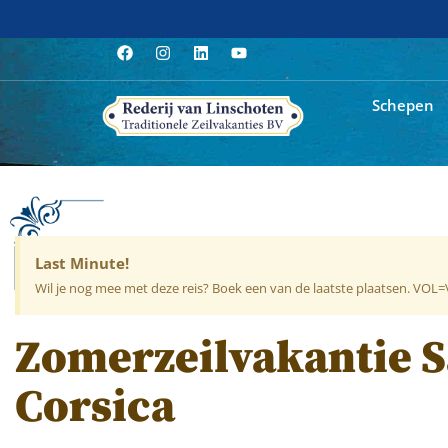
Schepen
Last Minute!
Wil je nog mee met deze reis? Boek een van de laatste plaatsen. VOL
Zomerzeilvakantie S
Corsica