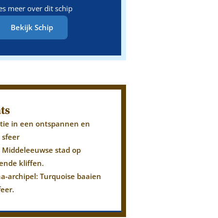
es meer over dit schip
Bekijk Schip
ts
ntie in een ontspannen en
 sfeer
o: Middeleeuwse stad op
nde kliffen.
a-archipel: Turquoise baaien
feer.