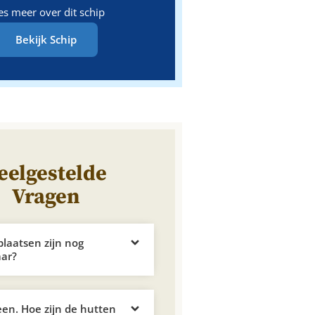
es meer over dit schip
Bekijk Schip
eelgestelde
Vragen
plaatsen zijn nog
aar?
leen. Hoe zijn de hutten