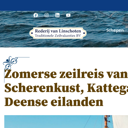
Schepen
Zomerse zeilreis va
Scherenkust, Katteg
Deense eilanden