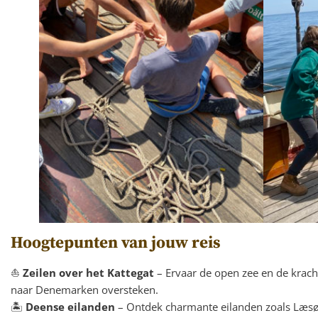
Hoogtepunten van jouw reis
⛵
Zeilen over het Kattegat
– Ervaar de open zee en de krach
naar Denemarken oversteken.
🏝️
Deense eilanden
– Ontdek charmante eilanden zoals Læsø,