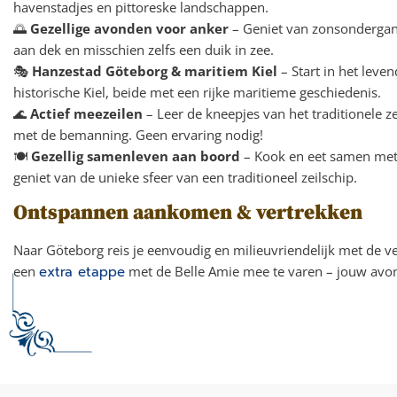
havenstadjes en pittoreske landschappen.
🌅
Gezellige avonden voor anker
– Geniet van zonsondergan
aan dek en misschien zelfs een duik in zee.
🎭
Hanzestad Göteborg & maritiem Kiel
– Start in het leve
historische Kiel, beide met een rijke maritieme geschiedenis.
🌊
Actief meezeilen
– Leer de kneepjes van het traditionele ze
met de bemanning. Geen ervaring nodig!
🍽️
Gezellig samenleven aan boord
– Kook en eet samen met
geniet van de unieke sfeer van een traditioneel zeilschip.
Ontspannen aankomen & vertrekken
Naar Göteborg reis je eenvoudig en milieuvriendelijk met de v
een
extra etappe
met de Belle Amie mee te varen – jouw avon