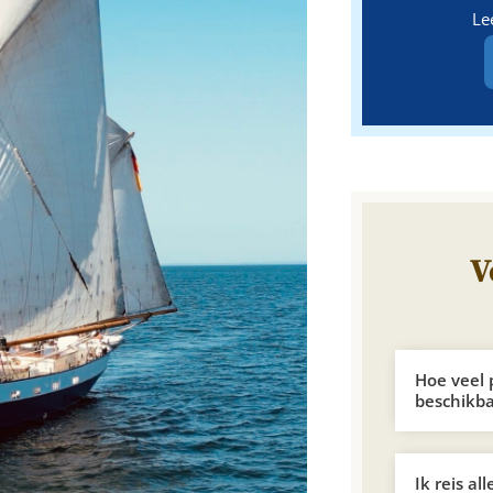
Le
V
Hoe veel 
beschikb
Ik reis al