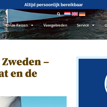
25+ jaar zeilervaring
Onze Reizen
Vaargebieden
Service
O
n Zweden –
at en de