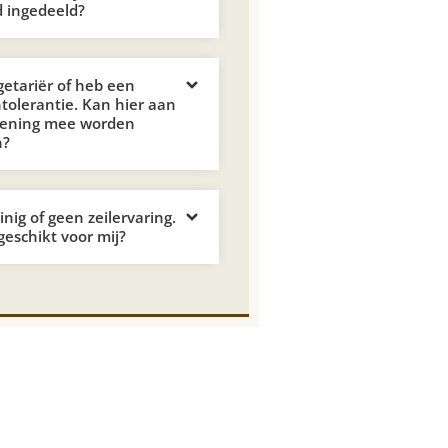
 ingedeeld?
getariër of heb een
ntolerantie. Kan hier aan
kening mee worden
n?
nig of geen zeilervaring.
 geschikt voor mij?