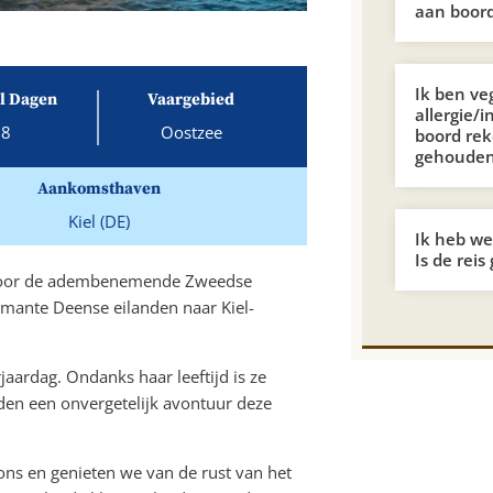
aan boord
Ik ben ve
l Dagen
Vaargebied
allergie/i
8
Oostzee
boord re
gehoude
Aankomsthaven
Kiel (DE)
Ik heb wei
Is de reis
e door de adembenemende Zweedse
rmante Deense eilanden naar Kiel-
rjaardag. Ondanks haar leeftijd is ze
den een onvergetelijk avontuur deze
 ons en genieten we van de rust van het