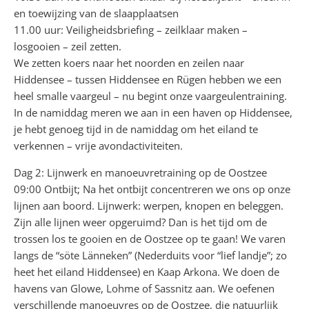
en toewijzing van de slaapplaatsen
11.00 uur: Veiligheidsbriefing – zeilklaar maken –
losgooien – zeil zetten.
We zetten koers naar het noorden en zeilen naar
Hiddensee – tussen Hiddensee en Rügen hebben we een
heel smalle vaargeul – nu begint onze vaargeulentraining.
In de namiddag meren we aan in een haven op Hiddensee,
je hebt genoeg tijd in de namiddag om het eiland te
verkennen – vrije avondactiviteiten.
Dag 2: Lijnwerk en manoeuvretraining op de Oostzee
09:00 Ontbijt; Na het ontbijt concentreren we ons op onze
lijnen aan boord. Lijnwerk: werpen, knopen en beleggen.
Zijn alle lijnen weer opgeruimd? Dan is het tijd om de
trossen los te gooien en de Oostzee op te gaan! We varen
langs de “söte Länneken” (Nederduits voor “lief landje”; zo
heet het eiland Hiddensee) en Kaap Arkona. We doen de
havens van Glowe, Lohme of Sassnitz aan. We oefenen
verschillende manoeuvres op de Oostzee, die natuurlijk