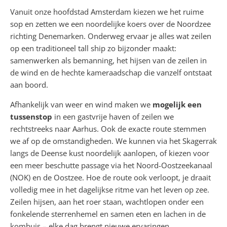
Vanuit onze hoofdstad Amsterdam kiezen we het ruime
sop en zetten we een noordelijke koers over de Noordzee
richting Denemarken. Onderweg ervaar je alles wat zeilen
op een traditioneel tall ship zo bijzonder maakt:
samenwerken als bemanning, het hijsen van de zeilen in
de wind en de hechte kameraadschap die vanzelf ontstaat
aan boord.
Afhankelijk van weer en wind maken we
mogelijk een
tussenstop
in een gastvrije haven of zeilen we
rechtstreeks naar Aarhus. Ook de exacte route stemmen
we af op de omstandigheden. We kunnen via het Skagerrak
langs de Deense kust noordelijk aanlopen, of kiezen voor
een meer beschutte passage via het Noord-Oostzeekanaal
(NOK) en de Oostzee. Hoe de route ook verloopt, je draait
volledig mee in het dagelijkse ritme van het leven op zee.
Zeilen hijsen, aan het roer staan, wachtlopen onder een
fonkelende sterrenhemel en samen eten en lachen in de
kombuis – elke dag brengt nieuwe ervaringen.