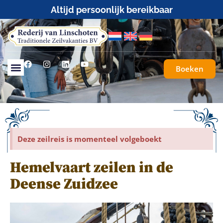
25+ jaar zeilervaring
Boeken
Deze zeilreis is momenteel volgeboekt
Hemelvaart zeilen in de
Deense Zuidzee