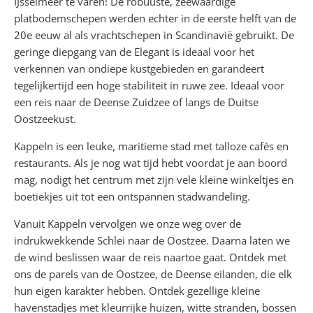
IJsselmeer te varen! De robuuste, zeewaardige
platbodemschepen werden echter in de eerste helft van de
20e eeuw al als vrachtschepen in Scandinavië gebruikt. De
geringe diepgang van de Elegant is ideaal voor het
verkennen van ondiepe kustgebieden en garandeert
tegelijkertijd een hoge stabiliteit in ruwe zee. Ideaal voor
een reis naar de Deense Zuidzee of langs de Duitse
Oostzeekust.
Kappeln is een leuke, maritieme stad met talloze cafés en
restaurants. Als je nog wat tijd hebt voordat je aan boord
mag, nodigt het centrum met zijn vele kleine winkeltjes en
boetiekjes uit tot een ontspannen stadwandeling.
Vanuit Kappeln vervolgen we onze weg over de
indrukwekkende Schlei naar de Oostzee. Daarna laten we
de wind beslissen waar de reis naartoe gaat. Ontdek met
ons de parels van de Oostzee, de Deense eilanden, die elk
hun eigen karakter hebben. Ontdek gezellige kleine
havenstadjes met kleurrijke huizen, witte stranden, bossen