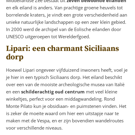
Middellandse Zee bestaat uit
zeven bewoonde eilanden
en elk eiland is anders. Van prachtige groene heuvels tot
borrelende kraters, je vindt een grote verscheidenheid aan
unieke natuurlijke landschappen op een zeer klein gebied.
In 2000 werd de archipel van de Eolische eilanden door
UNESCO uitgeroepen tot Werelderfgoed.
Lipari: een charmant Siciliaans
dorp
Hoewel Lipari ongeveer vijfduizend inwoners heeft, voel je
je hier in een typisch Siciliaans dorp. Het eiland beschikt
over een van de mooiste archeologische musea van Italië
en een
schilderachtig oud centrum
met veel kleine
winkeltjes, perfect voor een middagwandeling. Rond
Monte Pilato kun je obsidiaan- en puimstenen vinden. Het
is zeker de moeite waard om hier een uitstapje naar te
maken met de Vespa, en er zijn bovendien wandelroutes
voor verschillende niveaus.