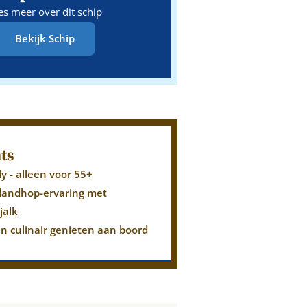
es meer over dit schip
Bekijk Schip
ts
ly - alleen voor 55+
ilandhop-ervaring met
jalk
en culinair genieten aan boord