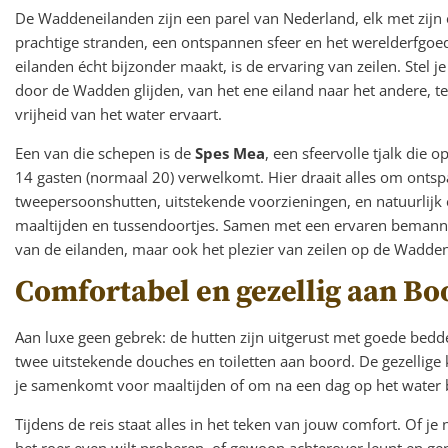
De Waddeneilanden zijn een parel van Nederland, elk met zijn
prachtige stranden, een ontspannen sfeer en het werelderfgo
eilanden écht bijzonder maakt, is de ervaring van zeilen. Stel je
door de Wadden glijden, van het ene eiland naar het andere, ter
vrijheid van het water ervaart.
Een van die schepen is de
Spes Mea
, een sfeervolle tjalk die
14 gasten (normaal 20) verwelkomt. Hier draait alles om onts
tweepersoonshutten, uitstekende voorzieningen, en natuurlijk e
maaltijden en tussendoortjes. Samen met een ervaren bemanni
van de eilanden, maar ook het plezier van zeilen op de Wadde
Comfortabel en gezellig aan Bo
Aan luxe geen gebrek: de hutten zijn uitgerust met goede bedd
twee uitstekende douches en toiletten aan boord. De gezellige 
je samenkomt voor maaltijden of om na een dag op het water bi
Tijdens de reis staat alles in het teken van jouw comfort. Of je 
het roer even wilt proberen, of gewoon achterover leunt en geni