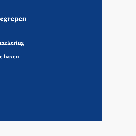
nbegrepen
rzekering
de haven