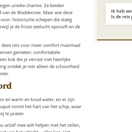
 eigen unieke charme. Ze bieden
Ik heb wei
ed van de Waddenzee. Maar wat deze
Is de reis
 voor: historische schepen die statig
wijl je de frisse zeelucht opsnuift en de
 op deze reis voor meer comfort maximaal
pannen genieten: comfortabele
en kok die je verrast met heerlijke
ng ontdek je niet alleen de schoonheid
nzee.
ord
en en warm en koud water, en er zijn
kajuit vormt het hart van het schip, waar
j te praten.
nu actief mee wilt helpen met het zeilen,
et van het uitzicht – alles kan. Het