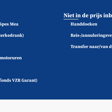
Niet in de prijs i
Spes Mea
Handdoeken
terkedrank)
Reis-/annuleringsve
Transfer naar/van 
 motoruren
efonds VZR Garant)