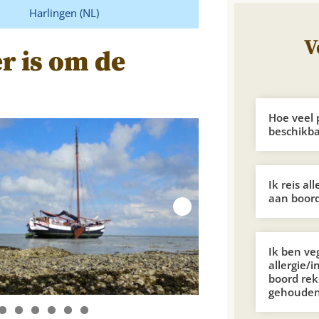
Harlingen (NL)
V
r is om de
Hoe veel 
beschikb
Ik reis al
aan boord
Ik ben ve
allergie/i
boord re
gehoude