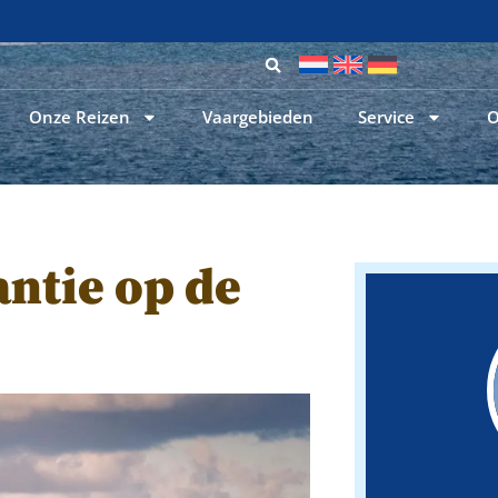
25+ jaar zeilervaring
Onze Reizen
Vaargebieden
Service
O
antie op de