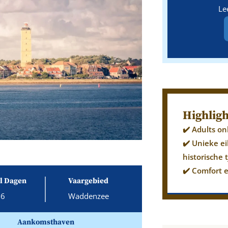
Le
Highligh
✔️ Adults on
✔️ Unieke e
historische t
✔️ Comfort 
l Dagen
Vaargebied
6
Waddenzee
Aankomsthaven