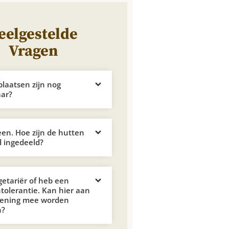
eelgestelde
Vragen
plaatsen zijn nog
aar?
leen. Hoe zijn de hutten
 ingedeeld?
getariër of heb een
ntolerantie. Kan hier aan
kening mee worden
n?