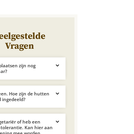
eelgestelde
Vragen
plaatsen zijn nog
aar?
leen. Hoe zijn de hutten
 ingedeeld?
getariër of heb een
ntolerantie. Kan hier aan
kening mee worden