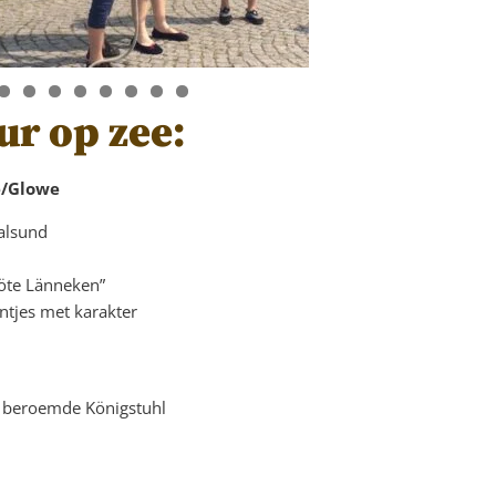
ur op zee:
e/Glowe
ralsund
söte Länneken”
ntjes met karakter
de beroemde Königstuhl