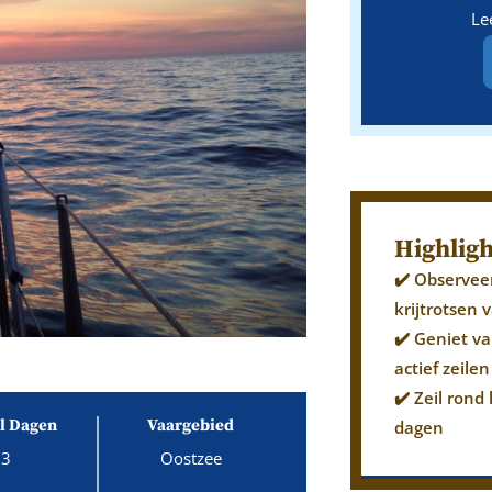
Le
Highligh
✔️ Observe
krijtrotsen
✔️ Geniet va
actief zeile
✔️ Zeil rond
l Dagen
Vaargebied
dagen
3
Oostzee