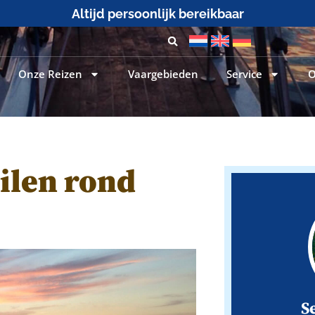
25+ jaar zeilervaring
Onze Reizen
Vaargebieden
Service
O
ilen rond
S