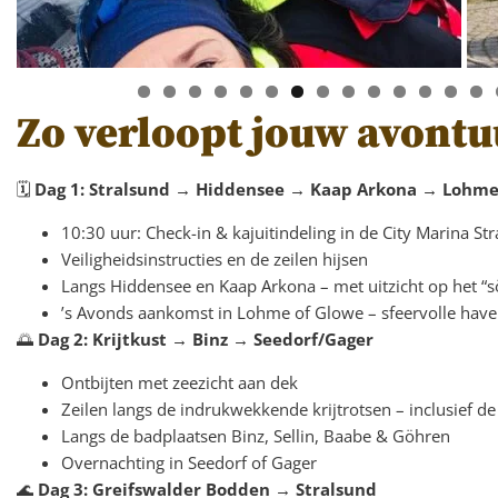
Zo verloopt jouw avontu
🗓
Dag 1: Stralsund → Hiddensee → Kaap Arkona → Lohm
10:30 uur: Check-in & kajuitindeling in de City Marina St
Veiligheidsinstructies en de zeilen hijsen
Langs Hiddensee en Kaap Arkona – met uitzicht op het “
’s Avonds aankomst in Lohme of Glowe – sfeervolle have
🌅
Dag 2: Krijtkust → Binz → Seedorf/Gager
Ontbijten met zeezicht aan dek
Zeilen langs de indrukwekkende krijtrotsen – inclusief 
Langs de badplaatsen Binz, Sellin, Baabe & Göhren
Overnachting in Seedorf of Gager
🌊
Dag 3: Greifswalder Bodden → Stralsund