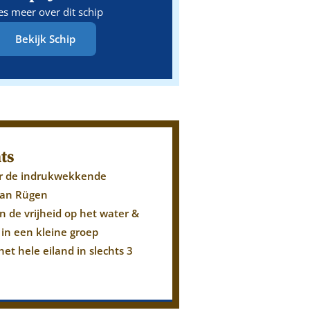
es meer over dit schip
Bekijk Schip
ts
er de indrukwekkende
 van Rügen
n de vrijheid op het water &
n in een kleine groep
 het hele eiland in slechts 3