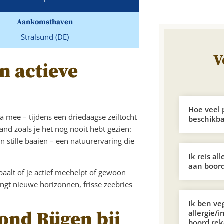
Aankomsthaven
Stralsund (DE)
V
n actieve
Hoe veel 
a mee – tijdens een driedaagse zeiltocht
beschikb
and zoals je het nog nooit hebt gezien:
en stille baaien – een natuurervaring die
Ik reis al
aan boord
epaalt of je actief meehelpt of gewoon
engt nieuwe horizonnen, frisse zeebries
Ik ben ve
ond Rügen bij
allergie/i
boord re