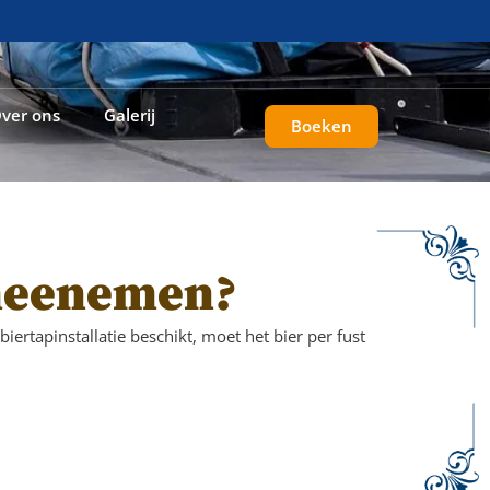
ver ons
Galerij
Boeken
 meenemen?
iertapinstallatie beschikt, moet het bier per fust