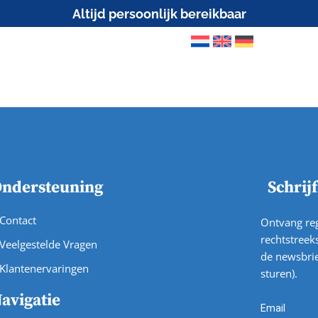
Altijd persoonlijk bereikbaar
Onze Reizen
Vaargebieden
Service
O
ndersteuning
Schrij
Contact
Ontvang reg
rechtstreeks
Veelgestelde Vragen
de newsbrie
Klantenervaringen
sturen).
avigatie