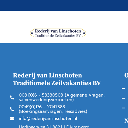
Schepen
Rederij van Linschoten
O
Traditionele Zeilvakanties BV
0031(0)6 - 53330503 (Algemene vragen,
samenwerkingsverzoeken)
0049(0)176 - 10147383
(Boekingsaanvragen, reisadvies)
info@rederijvanlinschoten.nl
N
Harlingerweg 31 8821 LE Kimswerd